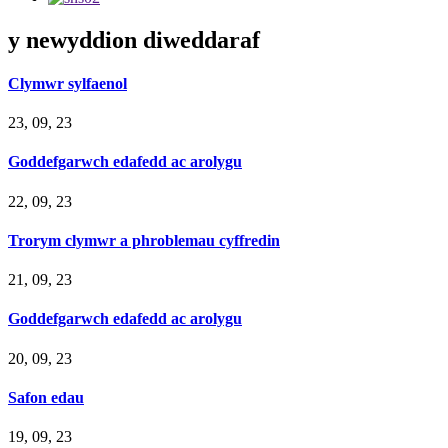
y newyddion diweddaraf
Clymwr sylfaenol
23, 09, 23
Goddefgarwch edafedd ac arolygu
22, 09, 23
Trorym clymwr a phroblemau cyffredin
21, 09, 23
Goddefgarwch edafedd ac arolygu
20, 09, 23
Safon edau
19, 09, 23