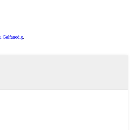
u Galfanedig
,