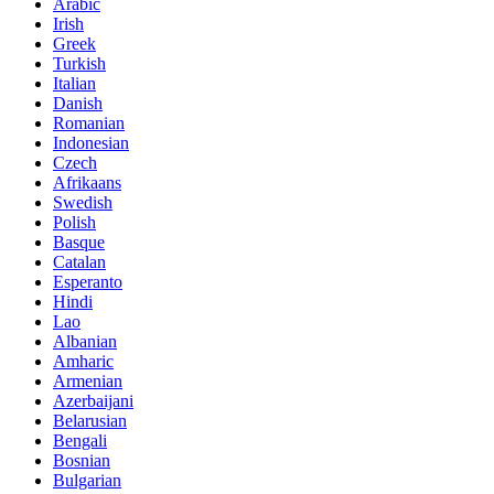
Arabic
Irish
Greek
Turkish
Italian
Danish
Romanian
Indonesian
Czech
Afrikaans
Swedish
Polish
Basque
Catalan
Esperanto
Hindi
Lao
Albanian
Amharic
Armenian
Azerbaijani
Belarusian
Bengali
Bosnian
Bulgarian