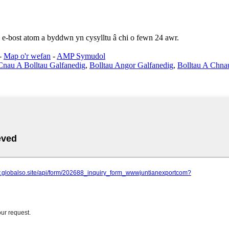
 e-bost atom a byddwn yn cysylltu â chi o fewn 24 awr.
-
Map o'r wefan
-
AMP Symudol
Cnau A Bolltau Galfanedig
,
Bolltau Angor Galfanedig
,
Bolltau A Chna