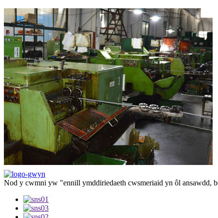
Nod y cwmni yw "ennill ymddiriedaeth cwsmeriaid yn ôl ansawdd, bo