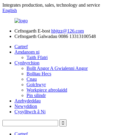
Integrates production, sales, technology and service
English
Cefnogaeth E-bost
hbjtzz@126.com
Cefnogaeth Galwadau
0086 13313100548
Cartref
Amdanom ni
Taith Ffatri
Cynhyrchion
Bollt Angor A Gwialenni Angor
Bolltau Hecs
Cnau
Golchwyr
Workpiece afreolaidd
Pin silindr
Anrhydeddau
Newyddion
Cysylltwch â Ni
Cartref