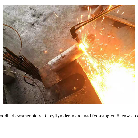
ddhad cwsmeriaid yn ôl cyflymder, marchnad fyd-eang yn ôl enw da a