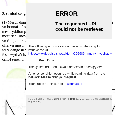
2. canfod sengl
(1) Mesur diamedr yr edau gyda'r dull tri-pin Defnyddir y dull tri-pin
yn bennaf i fesur diamedr canol sengl edafedd allanol manwl (fel
mesuryddion plwg edau, edafedd sgriw plwm, ac ati).Yn ystod y
mesuriad, rhowch dri nodwydd mesur manwl gywir o'r un diamedr
yn rhigolau'r edau a fesurir yn y drefn honno, a defnyddiwch
offeryn mesur optegol neu fecanyddol i fesur pellter y nodwydd M,
fel y dangosir yn Ffigur 9-9 (a).Yn ôl traw hysbys P o'r edau a
fesurwyd a'r hanner Angle a/2 o'r math dant, cyfrifir d2s diamedr
canol sengl yr edau mesuredig trwy wasgu'r fformiwla.