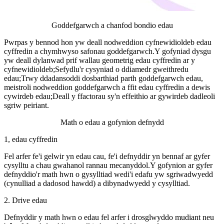
Goddefgarwch a chanfod bondio edau
Pwrpas y bennod hon yw deall nodweddion cyfnewidioldeb edau
cyffredin a chymhwyso safonau goddefgarwch.Y gofyniad dysgu
yw deall dylanwad prif wallau geometrig edau cyffredin ar y
cyfnewidioldeb;Sefydlu'r cysyniad o ddiamedr gweithredu
edau;Trwy ddadansoddi dosbarthiad parth goddefgarwch edau,
meistroli nodweddion goddefgarwch a ffit edau cyffredin a dewis
cywirdeb edau;Deall y ffactorau sy'n effeithio ar gywirdeb dadleoli
sgriw peiriant.
Math o edau a gofynion defnydd
1, edau cyffredin
Fel arfer fe'i gelwir yn edau cau, fe'i defnyddir yn bennaf ar gyfer
cysylltu a chau gwahanol rannau mecanyddol.Y gofynion ar gyfer
defnyddio'r math hwn o gysylltiad wedi'i edafu yw sgriwadwyedd
(cynulliad a dadosod hawdd) a dibynadwyedd y cysylltiad.
2. Drive edau
Defnyddir y math hwn o edau fel arfer i drosglwyddo mudiant neu