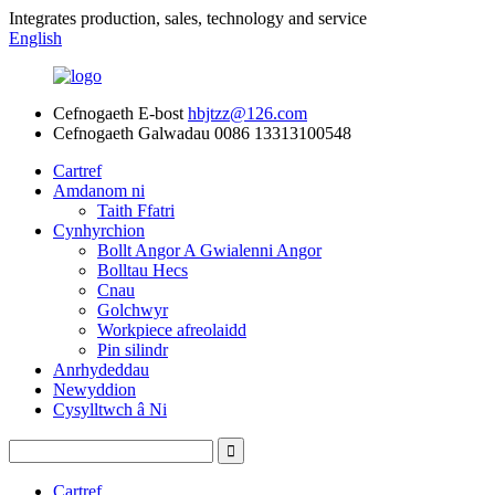
Integrates production, sales, technology and service
English
Cefnogaeth E-bost
hbjtzz@126.com
Cefnogaeth Galwadau
0086 13313100548
Cartref
Amdanom ni
Taith Ffatri
Cynhyrchion
Bollt Angor A Gwialenni Angor
Bolltau Hecs
Cnau
Golchwyr
Workpiece afreolaidd
Pin silindr
Anrhydeddau
Newyddion
Cysylltwch â Ni
Cartref