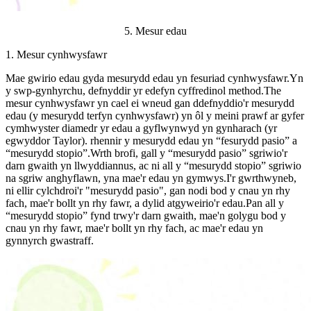
5. Mesur edau
1. Mesur cynhwysfawr
Mae gwirio edau gyda mesurydd edau yn fesuriad cynhwysfawr.Yn
y swp-gynhyrchu, defnyddir yr edefyn cyffredinol method.The
mesur cynhwysfawr yn cael ei wneud gan ddefnyddio'r mesurydd
edau (y mesurydd terfyn cynhwysfawr) yn ôl y meini prawf ar gyfer
cymhwyster diamedr yr edau a gyflwynwyd yn gynharach (yr
egwyddor Taylor). rhennir y mesurydd edau yn “fesurydd pasio” a
“mesurydd stopio”.Wrth brofi, gall y “mesurydd pasio” sgriwio'r
darn gwaith yn llwyddiannus, ac ni all y “mesurydd stopio” sgriwio
na sgriw anghyflawn, yna mae'r edau yn gymwys.I'r gwrthwyneb,
ni ellir cylchdroi'r "mesurydd pasio", gan nodi bod y cnau yn rhy
fach, mae'r bollt yn rhy fawr, a dylid atgyweirio'r edau.Pan all y
“mesurydd stopio” fynd trwy'r darn gwaith, mae'n golygu bod y
cnau yn rhy fawr, mae'r bollt yn rhy fach, ac mae'r edau yn
gynnyrch gwastraff.