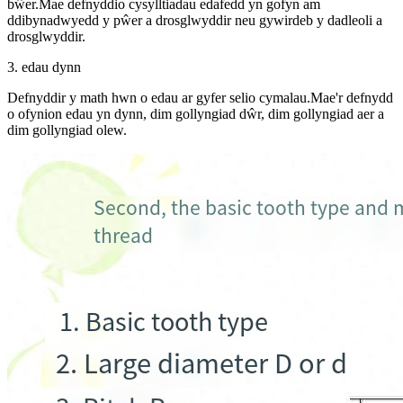
bŵer.Mae defnyddio cysylltiadau edafedd yn gofyn am
ddibynadwyedd y pŵer a drosglwyddir neu gywirdeb y dadleoli a
drosglwyddir.
3. edau dynn
Defnyddir y math hwn o edau ar gyfer selio cymalau.Mae'r defnydd
o ofynion edau yn dynn, dim gollyngiad dŵr, dim gollyngiad aer a
dim gollyngiad olew.