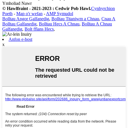
Ymholiad Nawr
© Hawlfraint - 2021-2023 : Cedwir Pob Hawl.
Cynhyrchion
Poeth
-
Map o'r wefan
-
AMP Symudol
Bolltau Angor Galfanedig
,
Bolltau Titaniwm a Chnau
,
Cnau A
Bolltau Galfanedig
,
Bolltau Hecs A Chnau
,
Bolltau A Chnau
Galfanedig
,
Bolt fflans Hecs
,
Anfon e-bost
x