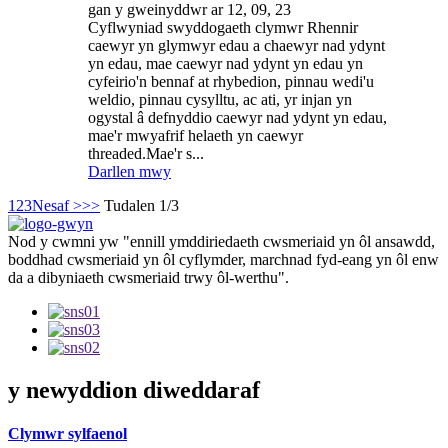
gan y gweinyddwr ar 12, 09, 23
Cyflwyniad swyddogaeth clymwr Rhennir
caewyr yn glymwyr edau a chaewyr nad ydynt
yn edau, mae caewyr nad ydynt yn edau yn
cyfeirio'n bennaf at rhybedion, pinnau wedi'u
weldio, pinnau cysylltu, ac ati, yr injan yn
ogystal â defnyddio caewyr nad ydynt yn edau,
mae'r mwyafrif helaeth yn caewyr
threaded.Mae'r s...
Darllen mwy
1
2
3
Nesaf >
>>
Tudalen 1/3
Nod y cwmni yw "ennill ymddiriedaeth cwsmeriaid yn ôl ansawdd,
boddhad cwsmeriaid yn ôl cyflymder, marchnad fyd-eang yn ôl enw
da a dibyniaeth cwsmeriaid trwy ôl-werthu".
y newyddion diweddaraf
Clymwr sylfaenol