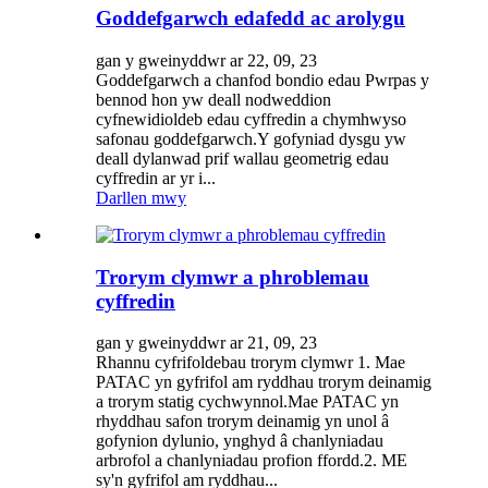
Goddefgarwch edafedd ac arolygu
gan y gweinyddwr ar 22, 09, 23
Goddefgarwch a chanfod bondio edau Pwrpas y
bennod hon yw deall nodweddion
cyfnewidioldeb edau cyffredin a chymhwyso
safonau goddefgarwch.Y gofyniad dysgu yw
deall dylanwad prif wallau geometrig edau
cyffredin ar yr i...
Darllen mwy
Trorym clymwr a phroblemau
cyffredin
gan y gweinyddwr ar 21, 09, 23
Rhannu cyfrifoldebau trorym clymwr 1. Mae
PATAC yn gyfrifol am ryddhau trorym deinamig
a trorym statig cychwynnol.Mae PATAC yn
rhyddhau safon trorym deinamig yn unol â
gofynion dylunio, ynghyd â chanlyniadau
arbrofol a chanlyniadau profion ffordd.2. ME
sy'n gyfrifol am ryddhau...