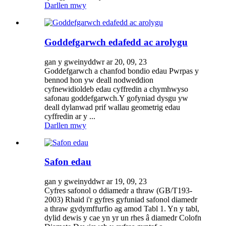
Darllen mwy
Goddefgarwch edafedd ac arolygu
gan y gweinyddwr ar 20, 09, 23
Goddefgarwch a chanfod bondio edau Pwrpas y
bennod hon yw deall nodweddion
cyfnewidioldeb edau cyffredin a chymhwyso
safonau goddefgarwch.Y gofyniad dysgu yw
deall dylanwad prif wallau geometrig edau
cyffredin ar y ...
Darllen mwy
Safon edau
gan y gweinyddwr ar 19, 09, 23
Cyfres safonol o ddiamedr a thraw (GB/T193-
2003) Rhaid i'r gyfres gyfuniad safonol diamedr
a thraw gydymffurfio ag amod Tabl 1. Yn y tabl,
dylid dewis y cae yn yr un rhes â diamedr Colofn