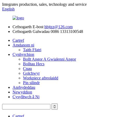
Integrates production, sales, technology and service
English
Cefnogaeth E-bost
hbjtzz@126.com
Cefnogaeth Galwadau
0086 13313100548
Cartref
Amdanom ni
Taith Ffatri
Cynhyrchion
Bollt Angor A Gwialenni Angor
Bolltau Hecs
Cnau
Golchwyr
Workpiece afreolaidd
Pin silindr
Anrhydeddau
Newyddion
Cysylltwch â Ni
Cartref