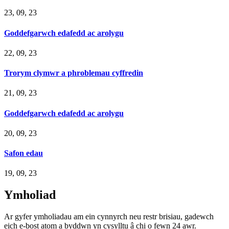
23, 09, 23
Goddefgarwch edafedd ac arolygu
22, 09, 23
Trorym clymwr a phroblemau cyffredin
21, 09, 23
Goddefgarwch edafedd ac arolygu
20, 09, 23
Safon edau
19, 09, 23
Ymholiad
Ar gyfer ymholiadau am ein cynnyrch neu restr brisiau, gadewch
eich e-bost atom a byddwn yn cysylltu â chi o fewn 24 awr.