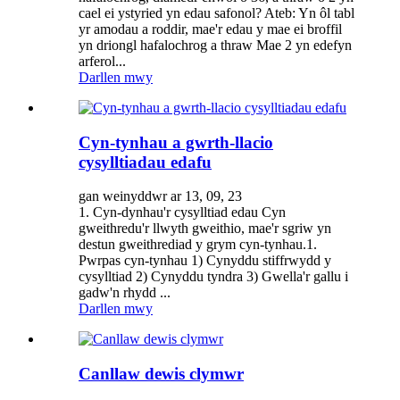
cael ei ystyried yn edau safonol? Ateb: Yn ôl tabl
yr amodau a roddir, mae'r edau y mae ei broffil
yn driongl hafalochrog a thraw Mae 2 yn edefyn
arferol...
Darllen mwy
Cyn-tynhau a gwrth-llacio
cysylltiadau edafu
gan weinyddwr ar 13, 09, 23
1. Cyn-dynhau'r cysylltiad edau Cyn
gweithredu'r llwyth gweithio, mae'r sgriw yn
destun gweithrediad y grym cyn-tynhau.1.
Pwrpas cyn-tynhau 1) Cynyddu stiffrwydd y
cysylltiad 2) Cynyddu tyndra 3) Gwella'r gallu i
gadw'n rhydd ...
Darllen mwy
Canllaw dewis clymwr