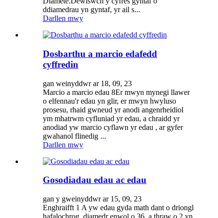
Diamete.Dewiswch y cyfres gyntaf o
ddiamedrau yn gyntaf, yr ail s...
Darllen mwy
Dosbarthu a marcio edafedd
cyffredin
gan weinyddwr ar 18, 09, 23
Marcio a marcio edau 8Er mwyn mynegi llawer
o elfennau'r edau yn glir, er mwyn hwyluso
prosesu, rhaid gwneud yr anodi angenrheidiol
ym mhatrwm cyfluniad yr edau, a chraidd yr
anodiad yw marcio cyflawn yr edau , ar gyfer
gwahanol flinedig ...
Darllen mwy
Gosodiadau edau ac edau
gan y gweinyddwr ar 15, 09, 23
Enghraifft 1 A yw edau gyda math dant o driongl
hafalochrog, diamedr enwol o 36, a thraw o 2 yn