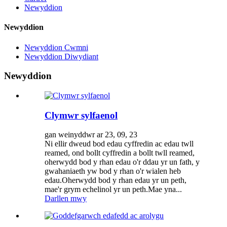
Newyddion
Newyddion
Newyddion Cwmni
Newyddion Diwydiant
Newyddion
Clymwr sylfaenol
gan weinyddwr ar 23, 09, 23
Ni ellir dweud bod edau cyffredin ac edau twll
reamed, ond bollt cyffredin a bollt twll reamed,
oherwydd bod y rhan edau o'r ddau yr un fath, y
gwahaniaeth yw bod y rhan o'r wialen heb
edau.Oherwydd bod y rhan edau yr un peth,
mae'r grym echelinol yr un peth.Mae yna...
Darllen mwy