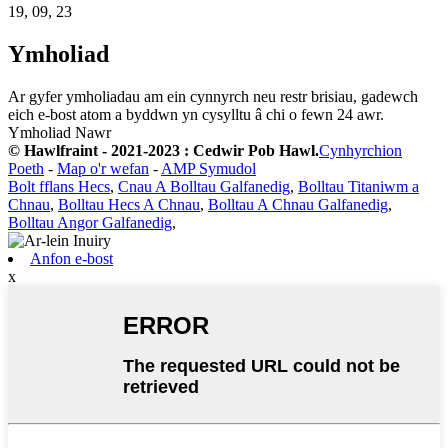
19, 09, 23
Ymholiad
Ar gyfer ymholiadau am ein cynnyrch neu restr brisiau, gadewch
eich e-bost atom a byddwn yn cysylltu â chi o fewn 24 awr.
Ymholiad Nawr
© Hawlfraint - 2021-2023 : Cedwir Pob Hawl.
Cynhyrchion
Poeth
-
Map o'r wefan
-
AMP Symudol
Bolt fflans Hecs
,
Cnau A Bolltau Galfanedig
,
Bolltau Titaniwm a
Chnau
,
Bolltau Hecs A Chnau
,
Bolltau A Chnau Galfanedig
,
Bolltau Angor Galfanedig
,
Anfon e-bost
x