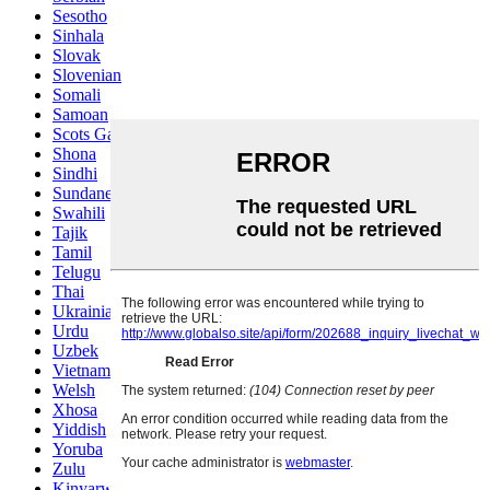
Sesotho
Sinhala
Slovak
Slovenian
Somali
Samoan
Scots Gaelic
Shona
Sindhi
Sundanese
Swahili
Tajik
Tamil
Telugu
Thai
Ukrainian
Urdu
Uzbek
Vietnamese
Welsh
Xhosa
Yiddish
Yoruba
Zulu
Kinyarwanda