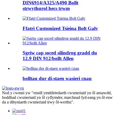
DIN6914/A325/A490 Bollt
strwythurol hecs trwm
Ffatri Customized Tsieina Bolt Galv
Sgriw cap soced silindrog gradd du
12.9 DIN 912/bollt Allen
bolltau dur di-staen wasieri cnau
Nod y cwmni yw "ennill ymddiriedaeth cwsmeriaid yn ôl ansawdd,
boddhad cwsmeriaid yn ôl cyflymder, marchnad fyd-eang yn ôl enw
da a dibyniaeth cwsmeriaid trwy ôl-werthu".