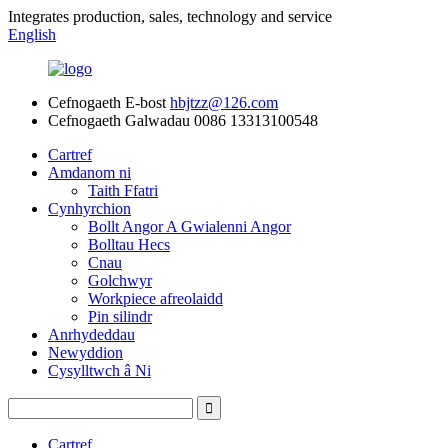
Integrates production, sales, technology and service
English
Cefnogaeth E-bost
hbjtzz@126.com
Cefnogaeth Galwadau
0086 13313100548
Cartref
Amdanom ni
Taith Ffatri
Cynhyrchion
Bollt Angor A Gwialenni Angor
Bolltau Hecs
Cnau
Golchwyr
Workpiece afreolaidd
Pin silindr
Anrhydeddau
Newyddion
Cysylltwch â Ni
Cartref