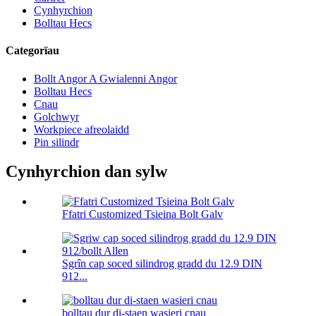
Cynhyrchion
Bolltau Hecs
Categorïau
Bollt Angor A Gwialenni Angor
Bolltau Hecs
Cnau
Golchwyr
Workpiece afreolaidd
Pin silindr
Cynhyrchion dan sylw
Ffatri Customized Tsieina Bolt Galv
Sgrîn cap soced silindrog gradd du 12.9 DIN
912...
bolltau dur di-staen wasieri cnau