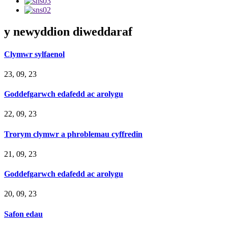
y newyddion diweddaraf
Clymwr sylfaenol
23, 09, 23
Goddefgarwch edafedd ac arolygu
22, 09, 23
Trorym clymwr a phroblemau cyffredin
21, 09, 23
Goddefgarwch edafedd ac arolygu
20, 09, 23
Safon edau