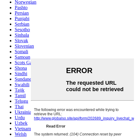
Norwegian
Pashto
Persian
Punjabi
Serbian
Sesotho
Sinhala
Slovak
Slovenian
Somali
Samoan
Scots Gaelic
Shona
Sindhi
Sundanese
Swahili
Tajik
Tamil
Telugu
Thai
Ukrainian
Urdu
Uzbek
Vietnamese
Welsh