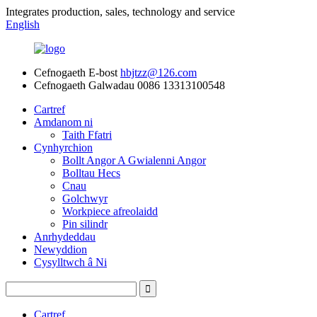
Integrates production, sales, technology and service
English
Cefnogaeth E-bost
hbjtzz@126.com
Cefnogaeth Galwadau
0086 13313100548
Cartref
Amdanom ni
Taith Ffatri
Cynhyrchion
Bollt Angor A Gwialenni Angor
Bolltau Hecs
Cnau
Golchwyr
Workpiece afreolaidd
Pin silindr
Anrhydeddau
Newyddion
Cysylltwch â Ni
Cartref