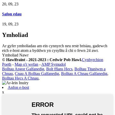
20, 09, 23
Safon edau
19, 09, 23
Ymholiad
Ar gyfer ymholiadau am ein cynnyrch neu restr brisiau, gadewch
eich e-bost atom a byddwn yn cysylltu â chi o fewn 24 awr.
Ymholiad Nawr
© Hawlfraint - 2021-2023 : Cedwir Pob Hawl.
Cynhyrchion
Poeth
-
Map o'r wefan
-
AMP Symudol
Bolltau Angor Galfanedig
,
Bolt fflans Hecs
,
Bolltau Titaniwm a
Chnau
,
Cnau A Bolltau Galfanedig
,
Bolltau A Chnau Galfanedig
,
Bolltau Hecs A Chnau
,
Anfon e-bost
x