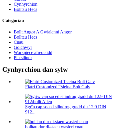
Cynhyrchion
Bolltau Hecs
Categorïau
Bollt Angor A Gwialenni Angor
Bolltau Hecs
Cnau
Golchwyr
Workpiece afreolaidd
Pin silindr
Cynhyrchion dan sylw
Ffatri Customized Tsieina Bolt Galv
Sgrîn cap soced silindrog gradd du 12.9 DIN
912...
bolltau dur di-staen wasieri cnau