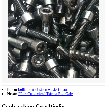
Pâr o:
bolltau dur di-staen wasieri cnau
Nesaf:
Ffatri Customized Tsieina Bolt Galv
Cynhyrchion Cysylltiedig