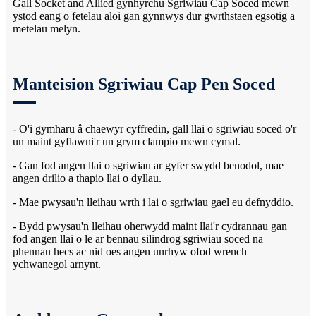
Gall Socket and Allied gynhyrchu Sgriwiau Cap Soced mewn
ystod eang o fetelau aloi gan gynnwys dur gwrthstaen egsotig a
metelau melyn.
Manteision Sgriwiau Cap Pen Soced
- O'i gymharu â chaewyr cyffredin, gall llai o sgriwiau soced o'r
un maint gyflawni'r un grym clampio mewn cymal.
- Gan fod angen llai o sgriwiau ar gyfer swydd benodol, mae
angen drilio a thapio llai o dyllau.
- Mae pwysau'n lleihau wrth i lai o sgriwiau gael eu defnyddio.
- Bydd pwysau'n lleihau oherwydd maint llai'r cydrannau gan
fod angen llai o le ar bennau silindrog sgriwiau soced na
phennau hecs ac nid oes angen unrhyw ofod wrench
ychwanegol arnynt.