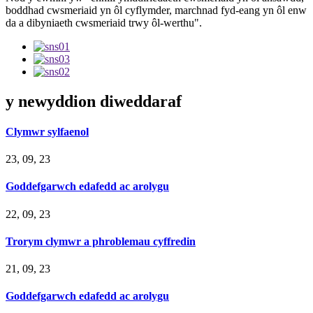
boddhad cwsmeriaid yn ôl cyflymder, marchnad fyd-eang yn ôl enw
da a dibyniaeth cwsmeriaid trwy ôl-werthu".
y newyddion diweddaraf
Clymwr sylfaenol
23, 09, 23
Goddefgarwch edafedd ac arolygu
22, 09, 23
Trorym clymwr a phroblemau cyffredin
21, 09, 23
Goddefgarwch edafedd ac arolygu