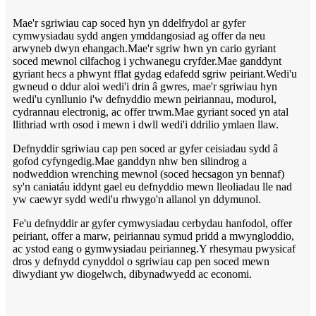
Mae'r sgriwiau cap soced hyn yn ddelfrydol ar gyfer
cymwysiadau sydd angen ymddangosiad ag offer da neu
arwyneb dwyn ehangach.Mae'r sgriw hwn yn cario gyriant
soced mewnol cilfachog i ychwanegu cryfder.Mae ganddynt
gyriant hecs a phwynt fflat gydag edafedd sgriw peiriant.Wedi'u
gwneud o ddur aloi wedi'i drin â gwres, mae'r sgriwiau hyn
wedi'u cynllunio i'w defnyddio mewn peiriannau, modurol,
cydrannau electronig, ac offer trwm.Mae gyriant soced yn atal
llithriad wrth osod i mewn i dwll wedi'i ddrilio ymlaen llaw.
Defnyddir sgriwiau cap pen soced ar gyfer ceisiadau sydd â
gofod cyfyngedig.Mae ganddyn nhw ben silindrog a
nodweddion wrenching mewnol (soced hecsagon yn bennaf)
sy'n caniatáu iddynt gael eu defnyddio mewn lleoliadau lle nad
yw caewyr sydd wedi'u rhwygo'n allanol yn ddymunol.
Fe'u defnyddir ar gyfer cymwysiadau cerbydau hanfodol, offer
peiriant, offer a marw, peiriannau symud pridd a mwyngloddio,
ac ystod eang o gymwysiadau peirianneg.Y rhesymau pwysicaf
dros y defnydd cynyddol o sgriwiau cap pen soced mewn
diwydiant yw diogelwch, dibynadwyedd ac economi.