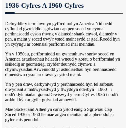
1936-Cyfres A 1960-Cyfres
Defnyddir y term hwn yn gyffredinol yn America.Nid oedd
cyfluniad gwreiddiol sgriwiau cap pen soced yn cynnal
perthnasoedd cyson rhwng y diamedr shank enwol, diamedr y
pen, a maint y soced trwy'r ystod maint sydd ar gael.Roedd hyn
yn cyfyngu ar botensial perfformiad rhai meintiau.
Yn y 1950au, perfformiodd un gwneuthurwr sgriw soced yn
America astudiaethau helaeth i wneud y gorau o berfformiad yn
seiliedig ar geometreg, cryfder deunydd clymwr, a
chymwysiadau.Arweiniodd yr astudiaethau hyn berthnasoedd
dimensiwn cyson ar draws yr ystod maint.
Yn y pen draw, derbyniwyd y perthnasoedd hyn fel safonau
diwydiant a mabwysiadwyd y flwyddyn dderbyn - 1960 - i
nodi'r dyluniadau gorau.Dewiswyd y term Cyfres 1936 i nodi'r
arddull hŷn ar gyfer gofyniad amnewid.
Mae Socket and Allied yn cario ystod eang o Sgriwiau Cap
Soced 1936 a 1960 lle mae angen meintiau od a phenodol ar
gyfer cais penodol.