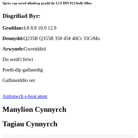
Sgriw cap soced silindrog gradd du 12.9 DIN 912/bollt Allen
Disgrifiad Byr:
Graddau:
4.8 8.8 10.9 12.9
Deunydd:
Q235B Q355B 35# 45# 40Cr 35CrMo
Arwyneb:
Gwreiddiol
Du wedi'i ferwi
Poeth-dip galfanedig
Galfaneiddio oer
Anfonwch e-bost atom
Manylion Cynnyrch
Tagiau Cynnyrch