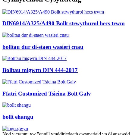
DIN6914/A325/A490 Bollt strwythurol hecs trwm
bolltau dur di-staen wasieri cnau
Bolltau migwrn DIN 444-2017
Ffatri Customized Tsieina Bolt Galv
bollt ehangu
Nod y cwmni yw "ennill ymddiriedaeth cwsmeriaid yn ôl ansawdd,