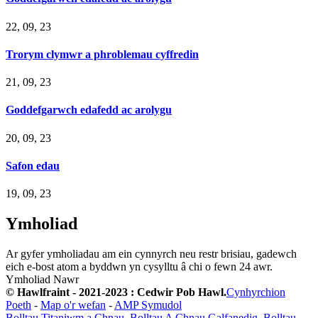
22, 09, 23
Trorym clymwr a phroblemau cyffredin
21, 09, 23
Goddefgarwch edafedd ac arolygu
20, 09, 23
Safon edau
19, 09, 23
Ymholiad
Ar gyfer ymholiadau am ein cynnyrch neu restr brisiau, gadewch
eich e-bost atom a byddwn yn cysylltu â chi o fewn 24 awr.
Ymholiad Nawr
© Hawlfraint - 2021-2023 : Cedwir Pob Hawl.
Cynhyrchion
Poeth
-
Map o'r wefan
-
AMP Symudol
Bolltau Titaniwm a Chnau
,
Bolltau A Chnau Galfanedig
,
Bolltau