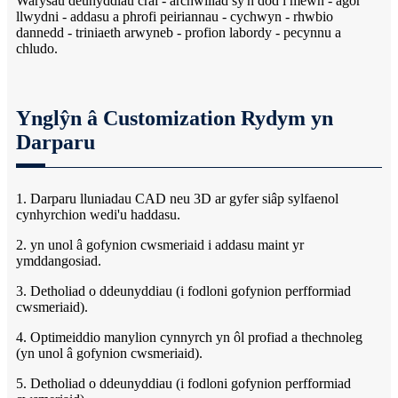
Warysau deunyddiau crai - archwiliad sy'n dod i mewn - agor
llwydni - addasu a phrofi peiriannau - cychwyn - rhwbio
dannedd - triniaeth arwyneb - profion labordy - pecynnu a
chludo.
Ynglŷn â Customization Rydym yn
Darparu
1. Darparu lluniadau CAD neu 3D ar gyfer siâp sylfaenol
cynhyrchion wedi'u haddasu.
2. yn unol â gofynion cwsmeriaid i addasu maint yr
ymddangosiad.
3. Detholiad o ddeunyddiau (i fodloni gofynion perfformiad
cwsmeriaid).
4. Optimeiddio manylion cynnyrch yn ôl profiad a thechnoleg
(yn unol â gofynion cwsmeriaid).
5. Detholiad o ddeunyddiau (i fodloni gofynion perfformiad