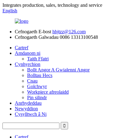
Integrates production, sales, technology and service
English
Cefnogaeth E-bost
hbjtzz@126.com
Cefnogaeth Galwadau
0086 13313100548
Cartref
Amdanom ni
Taith Ffatri
Cynhyrchion
Bollt Angor A Gwialenni Angor
Bolltau Hecs
Cnau
Golchwyr
Workpiece afreolaidd
Pin silindr
Anrhydeddau
Newyddion
Cysylltwch â Ni
Cartref