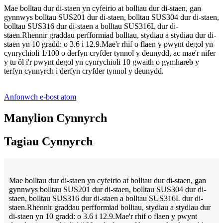
Mae bolltau dur di-staen yn cyfeirio at bolltau dur di-staen, gan
gynnwys bolltau SUS201 dur di-staen, bolltau SUS304 dur di-staen,
bolltau SUS316 dur di-staen a bolltau SUS316L dur di-
staen.Rhennir graddau perfformiad bolltau, stydiau a stydiau dur di-
staen yn 10 gradd: o 3.6 i 12.9.Mae'r rhif o flaen y pwynt degol yn
cynrychioli 1/100 o derfyn cryfder tynnol y deunydd, ac mae'r nifer
y tu ôl i'r pwynt degol yn cynrychioli 10 gwaith o gymhareb y
terfyn cynnyrch i derfyn cryfder tynnol y deunydd.
Anfonwch e-bost atom
Manylion Cynnyrch
Tagiau Cynnyrch
Mae bolltau dur di-staen yn cyfeirio at bolltau dur di-staen, gan
gynnwys bolltau SUS201 dur di-staen, bolltau SUS304 dur di-
staen, bolltau SUS316 dur di-staen a bolltau SUS316L dur di-
staen.Rhennir graddau perfformiad bolltau, stydiau a stydiau dur
di-staen yn 10 gradd: o 3.6 i 12.9.Mae'r rhif o flaen y pwynt