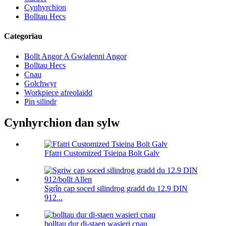
Cynhyrchion
Bolltau Hecs
Categorïau
Bollt Angor A Gwialenni Angor
Bolltau Hecs
Cnau
Golchwyr
Workpiece afreolaidd
Pin silindr
Cynhyrchion dan sylw
Ffatri Customized Tsieina Bolt Galv
Sgrîn cap soced silindrog gradd du 12.9 DIN
912...
bolltau dur di-staen wasieri cnau