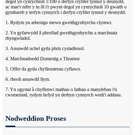
degol yn cynrychioli 1/100 o derfyn cryfder tynnol y deunydd,
ac mae'r nifer y tu ôl i'r pwynt degol yn cynrychioli 10 gwaith o
gymhareb y terfyn cynnyrch i derfyn cryfder tynnol y deunydd.
1. Rydym yn arbenigo mewn gweithgynhyrchu clymwr.
2. Yn gyfarwydd â phrofiad gweithgynhyrchu a marchnata
rhyngwladol.
3. Ansawdd uchel gyda phris cystadleuol.
4. Marchnadoedd Domestig a Thramor.
5. Offer da gyda chyfleusterau cyflawn.
6. rheoli ansawdd llym.
7. Yn ogystal â chyflenwi mathau o fathau a manylebau i'n
cwsmeriaid, rydym hefyd yn derbyn cynnyrch wedi'i addasu.
Nodweddion Proses