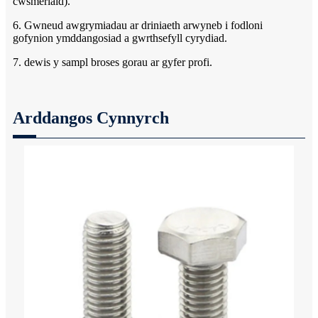
cwsmeriaid).
6. Gwneud awgrymiadau ar driniaeth arwyneb i fodloni
gofynion ymddangosiad a gwrthsefyll cyrydiad.
7. dewis y sampl broses gorau ar gyfer profi.
Arddangos Cynnyrch