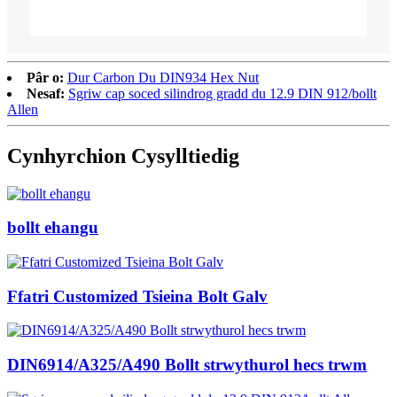
Pâr o:
Dur Carbon Du DIN934 Hex Nut
Nesaf:
Sgriw cap soced silindrog gradd du 12.9 DIN 912/bollt
Allen
Cynhyrchion Cysylltiedig
bollt ehangu
Ffatri Customized Tsieina Bolt Galv
DIN6914/A325/A490 Bollt strwythurol hecs trwm