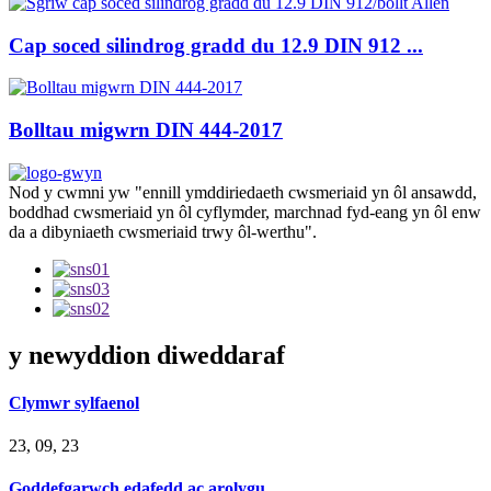
Cap soced silindrog gradd du 12.9 DIN 912 ...
Bolltau migwrn DIN 444-2017
Nod y cwmni yw "ennill ymddiriedaeth cwsmeriaid yn ôl ansawdd,
boddhad cwsmeriaid yn ôl cyflymder, marchnad fyd-eang yn ôl enw
da a dibyniaeth cwsmeriaid trwy ôl-werthu".
y newyddion diweddaraf
Clymwr sylfaenol
23, 09, 23
Goddefgarwch edafedd ac arolygu