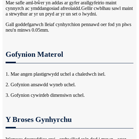
Mae safle aml-bŵer yn addas ar gyfer arallgyfeirio maint
cynnyrch ac ymddangosiad afreolaidd.Gellir cwblhau sawl maint
a strwythur ar yr un pryd ar yr un set o lwydni.
Gall goddefgarwch lleiaf cynhyrchion pennawd oer fod yn plws
neu'n minws 0.05mm.
Gofynion Materol
1. Mae angen plastigrwydd uchel a chaledwch isel.
2. Gofynion ansawdd wyneb uchel.
3. Gofynion cywirdeb dimensiwn uchel.
Y Broses Gynhyrchu