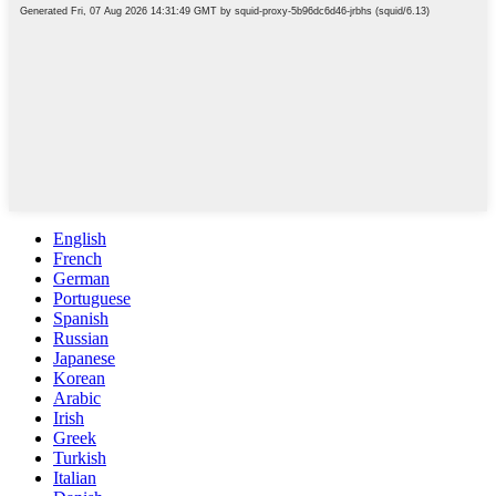
English
French
German
Portuguese
Spanish
Russian
Japanese
Korean
Arabic
Irish
Greek
Turkish
Italian